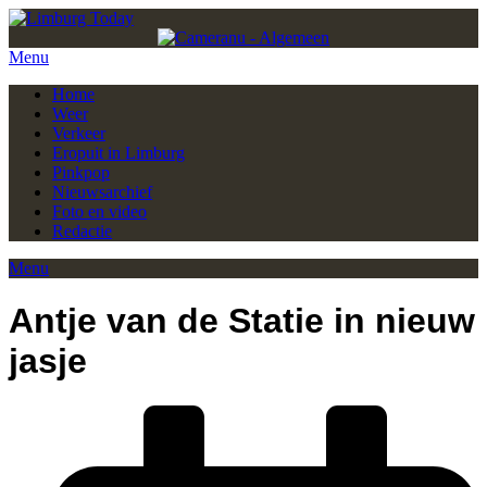
Menu
Home
Weer
Verkeer
Eropuit in Limburg
Pinkpop
Nieuwsarchief
Foto en video
Redactie
Menu
Antje van de Statie in nieuw
jasje