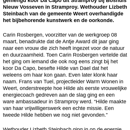
gemengd koor Da Capo uit Stramproy bij Boshuis
Nieuw Vosseven in Stramproy. Wethouder Lizbeth
Steinbach van de gemeente Weert overhandigde
het bijbehorende kunstwerk en de oorkonde.
Carin Rosbergen, voorzitter van de werkgroep 08
maart, benadrukte dat de Antje Award dit jaar ging
naar een vrouw die zich heeft ingezet voor de natuur
en duurzaamheid. Toen Carin Rosbergen vertelde dat
het ging om iemand die ook nog eens zingt bij het
koor Da Capo, besefte Hilde van Dael dat het
weleens om haar kon gaan. Even later klonk haar
naam. Frans van Tuel, projectleider Warm Wonen in
Weert, onderstreepte hoe Hilde als eerste vrouwelijke
energiecoach gedreven aan de slag ging en een
ware ambassadeur in Stramproy werd. “Hilde maakte
van haar vrijwilligerswerk een echte missie. Een
tweede Hilde hebben we nog niet gevonden.”
Wethouder Lizbeth Steinbach ging in op de energie,