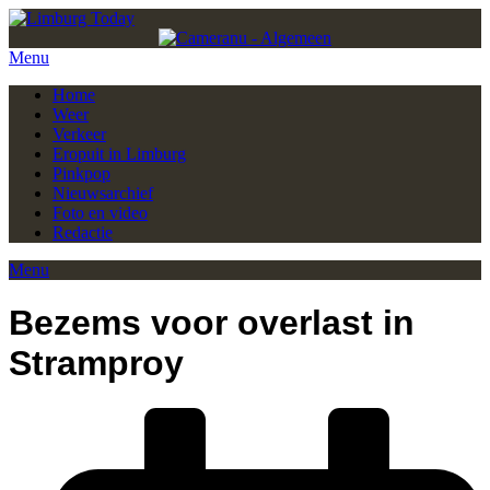
Menu
Home
Weer
Verkeer
Eropuit in Limburg
Pinkpop
Nieuwsarchief
Foto en video
Redactie
Menu
Bezems voor overlast in
Stramproy