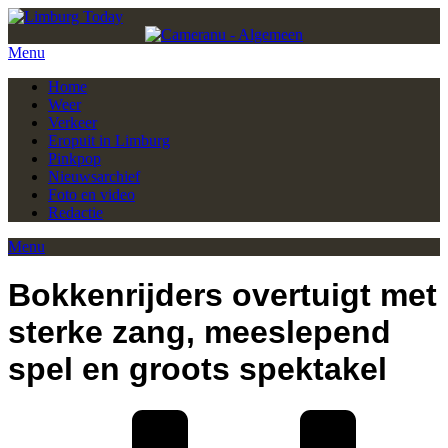
Menu
Home
Weer
Verkeer
Eropuit in Limburg
Pinkpop
Nieuwsarchief
Foto en video
Redactie
Menu
Bokkenrijders overtuigt met
sterke zang, meeslepend
spel en groots spektakel