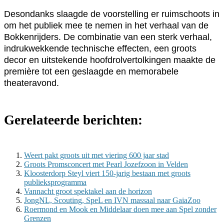
Desondanks slaagde de voorstelling er ruimschoots in
om het publiek mee te nemen in het verhaal van de
Bokkenrijders. De combinatie van een sterk verhaal,
indrukwekkende technische effecten, een groots
decor en uitstekende hoofdrolvertolkingen maakte de
première tot een geslaagde en memorabele
theateravond.
Gerelateerde berichten:
Weert pakt groots uit met viering 600 jaar stad
Groots Promsconcert met Pearl Jozefzoon in Velden
Kloosterdorp Steyl viert 150-jarig bestaan met groots
publieksprogramma
Vannacht groot spektakel aan de horizon
JongNL, Scouting, SpeL en IVN massaal naar GaiaZoo
Roermond en Mook en Middelaar doen mee aan Spel zonder
Grenzen