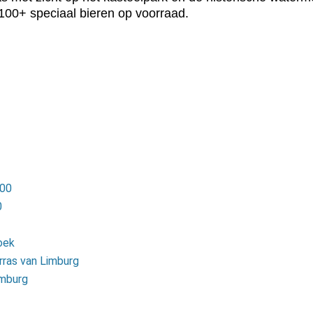
 100+ speciaal bieren op voorraad.
100
0
oek
rras van Limburg
imburg