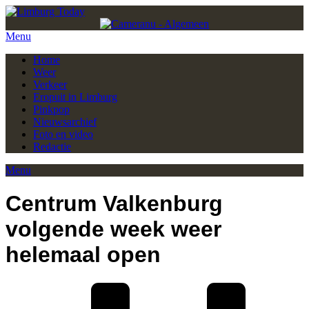
Menu
Home
Weer
Verkeer
Eropuit in Limburg
Pinkpop
Nieuwsarchief
Foto en video
Redactie
Menu
Centrum Valkenburg
volgende week weer
helemaal open