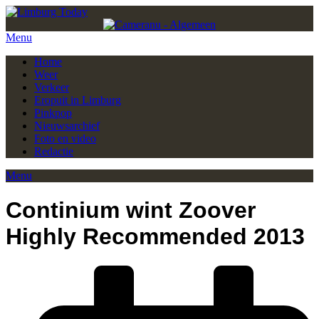
Menu
Home
Weer
Verkeer
Eropuit in Limburg
Pinkpop
Nieuwsarchief
Foto en video
Redactie
Menu
Continium wint Zoover
Highly Recommended 2013