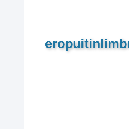
eropuitinlim
De meest complete toeristische e
van Limburg en de euregio!