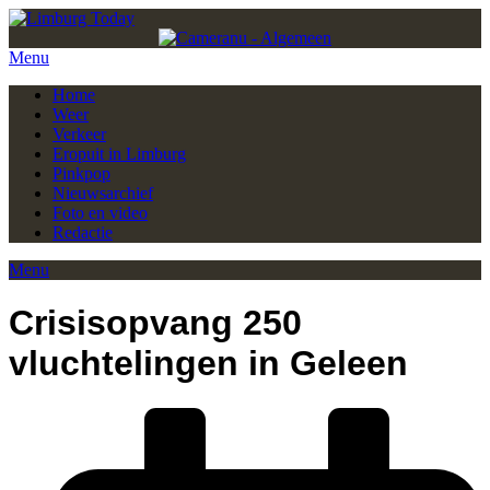
Menu
Home
Weer
Verkeer
Eropuit in Limburg
Pinkpop
Nieuwsarchief
Foto en video
Redactie
Menu
Crisisopvang 250
vluchtelingen in Geleen