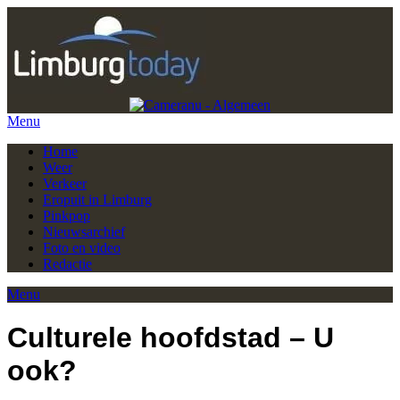
Menu
Home
Weer
Verkeer
Eropuit in Limburg
Pinkpop
Nieuwsarchief
Foto en video
Redactie
Menu
Culturele hoofdstad – U
ook?