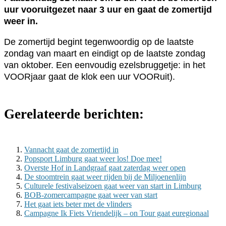
uur vooruitgezet naar 3 uur en gaat de zomertijd
weer in.
De zomertijd begint tegenwoordig op de laatste
zondag van maart en eindigt op de laatste zondag
van oktober. Een eenvoudig ezelsbruggetje: in het
VOORjaar gaat de klok een uur VOORuit).
Gerelateerde berichten:
Vannacht gaat de zomertijd in
Popsport Limburg gaat weer los! Doe mee!
Overste Hof in Landgraaf gaat zaterdag weer open
De stoomtrein gaat weer rijden bij de Miljoenenlijn
Culturele festivalseizoen gaat weer van start in Limburg
BOB-zomercampagne gaat weer van start
Het gaat iets beter met de vlinders
Cam­pag­ne Ik Fiets Vrien­de­lijk – on Tour gaat eu­re­gi­o­naal