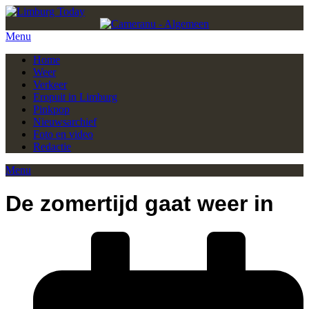
Menu
Home
Weer
Verkeer
Eropuit in Limburg
Pinkpop
Nieuwsarchief
Foto en video
Redactie
Menu
De zomertijd gaat weer in