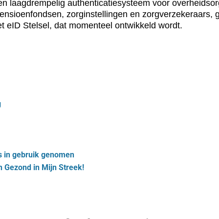
en laagdrempelig authenticatiesysteem voor overheidsor
pensioenfondsen, zorginstellingen en zorgverzekeraars, 
t eID Stelsel, dat momenteel ontwikkeld wordt.
g
ls in ge­bruik ge­no­men
 Gezond in Mijn Streek!