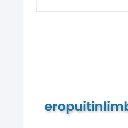
eropuitinli
De meest complete toeristische e