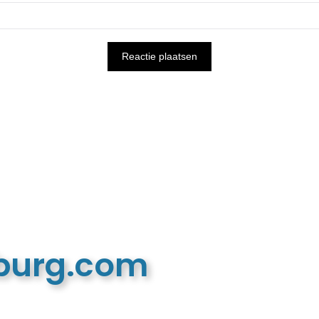
mburg.com
n recreatieve website