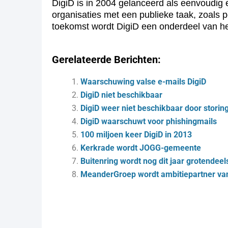
DigiD is in 2004 gelanceerd als eenvoudig 
organisaties met een publieke taak, zoals 
toekomst wordt DigiD een onderdeel van he
Gerelateerde Berichten:
Waarschuwing valse e-mails DigiD
DigiD niet beschikbaar
DigiD weer niet beschikbaar door storin
DigiD waarschuwt voor phishingmails
100 miljoen keer DigiD in 2013
Kerkrade wordt JOGG-gemeente
Bui­ten­ring wordt nog dit jaar gro­ten­dee
MeanderGroep wordt ambitiepartner van