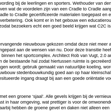
rding bij de leerlingen en sporters. Wethouder van den
en wat de voordelen zijn van een Cradle to Cradle aan
radle to Cradle gecertificeerde materialen toegepast en
sverbetering. Ook komt er in het gebouw een educatierou
odat bezoekers echt een goed beeld krijgen wat C2C is 
 vervangende nieuwbouw gekozen omdat deze niet meer a
gepast aan de wensen van nu. Door deze transitie heef
en binnen het sportcomplex. Architect Rob van Vugt, 2.0 a
an de bestaande hal zodat hiertussen ruimte is gecreëerd
gen wordt; gebruik gemaakt van natuurlijke koeling, wor
e nieuwbouw stedenbouwkundig goed aan op haar kleinscha
situeerde ingang draagt bij aan een goede oriëntatie vo
t een groene ‘sjaal’. Alle gevels krijgen bij de vernie
st in haar omgeving, wat prettiger is voor de omwonend
Daarbij hebben de groene gevel en daken niet alleen een 