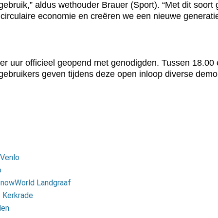
gebruik,” aldus wethouder Brauer (Sport). “Met dit soort
 circulaire economie en creëren we een nieuwe generatie
er uur officieel geopend met genodigden. Tussen 18.00 
ebruikers geven tijdens deze open inloop diverse demonst
 Venlo
o
 SnowWorld Landgraaf
s Kerkrade
len