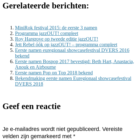
Gerelateerde berichten:
MiniRok festival 2015: de eerste 3 namen
Programma jazzOUT! compleet
Roy Hargrove op tweede editie jazzOUT!
Jett Rebel óók op jazzOUT! – programma compleet
Eerste namen euregionaal showcasefestival DVERS 2016
bekend
Eerste namen Bospop 2017 bevestigd: Beth Hart, Anastacia,
Anouk en Airbourne
Eerste namen Pop on Top 2018 bekend
Bekendmaking eerste namen Euregionaal showcasefestival
DVERS 2018
Geef een reactie
Je e-mailadres wordt niet gepubliceerd.
Vereiste
velden zijn gemarkeerd met
*