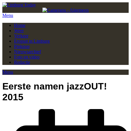
Menu
Home
Weer
Verkeer
Eropuit in Limburg
Pinkpop
Nieuwsarchief
Foto en video
Redactie
Menu
Eerste namen jazzOUT!
2015