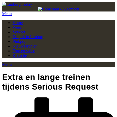
Menu
Home
Weer
Verkeer
Eropuit in Limburg
Pinkpop
Nieuwsarchief
Foto en video
Redactie
Menu
Extra en lange treinen
tijdens Serious Request