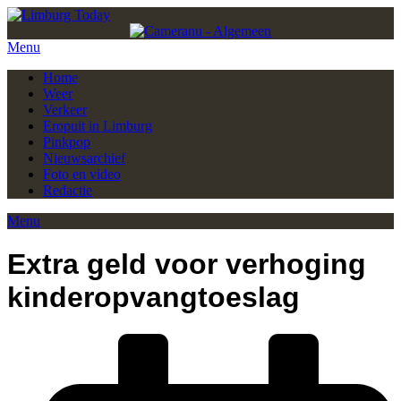
Menu
Home
Weer
Verkeer
Eropuit in Limburg
Pinkpop
Nieuwsarchief
Foto en video
Redactie
Menu
Extra geld voor verhoging
kinderopvangtoeslag