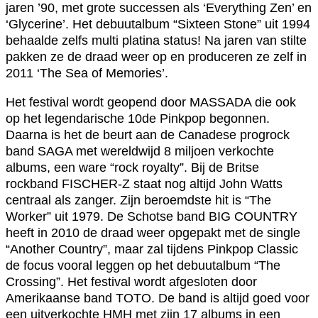
jaren ’90, met grote successen als ‘Everything Zen’ en
‘Glycerine’. Het debuutalbum “Sixteen Stone” uit 1994
behaalde zelfs multi platina status! Na jaren van stilte
pakken ze de draad weer op en produceren ze zelf in
2011 ‘The Sea of Memories’.
Het festival wordt geopend door MASSADA die ook
op het legendarische 10de Pinkpop begonnen.
Daarna is het de beurt aan de Canadese progrock
band SAGA met wereldwijd 8 miljoen verkochte
albums, een ware “rock royalty”. Bij de Britse
rockband FISCHER-Z staat nog altijd John Watts
centraal als zanger. Zijn beroemdste hit is “The
Worker” uit 1979. De Schotse band BIG COUNTRY
heeft in 2010 de draad weer opgepakt met de single
“Another Country”, maar zal tijdens Pinkpop Classic
de focus vooral leggen op het debuutalbum “The
Crossing”. Het festival wordt afgesloten door
Amerikaanse band TOTO. De band is altijd goed voor
een uitverkochte HMH met zijn 17 albums in een