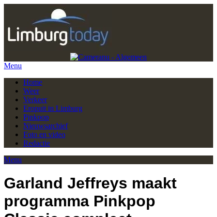
Menu
Home
Weer
Verkeer
Eropuit in Limburg
Pinkpop
Nieuwsarchief
Foto en video
Redactie
Menu
Garland Jeffreys maakt
programma Pinkpop