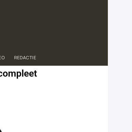
EO
REDACTIE
 compleet