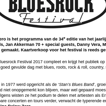
e
ro is het programma van de 34
editie van het jaarl
ds, Jan Akkerman 70 + special guests, Danny Vera, M
d gemaakt.
Kaartverkoop voor het festival is reeds ge
uesrock Festival 2017 compleet en krijgt het publiek op
ed gevulde dag met blues, roots, rock & roll, country, 
n 1977 werd opgericht als de ‘
Stan’s Blues Band
’, gro
raard niet onopgemerkt kon blijven, maar wel gepaard mo
olgens wisten ze het podium te delen met artiesten als E
lbare concerten en tours verder, verwacht de typerende