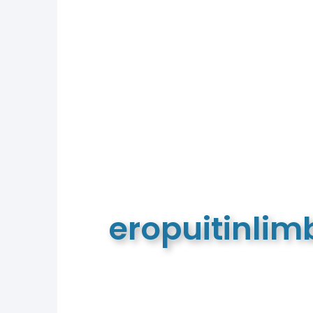
eropuitinli
De meest complete toeristische e
van Limburg en de euregio!