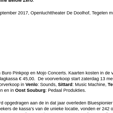
ine Below Zero
.
september 2017, Openluchttheater De Doolhof, Tegelen m
 Buro Pinkpop en Mojo Concerts. Kaarten kosten in de v
 dagkassa € 45,00. De voorverkoop start zaterdag 13 me
oorverkoop in
Venlo
: Sounds,
Sittard
: Music Machine,
Te
on en in
Oost Souburg
: Pedaal Produkties.
rd opgedragen aan de in dat jaar overleden Bluespionier A
kers de kassa’s van de unieke locatie, vonden er 242 