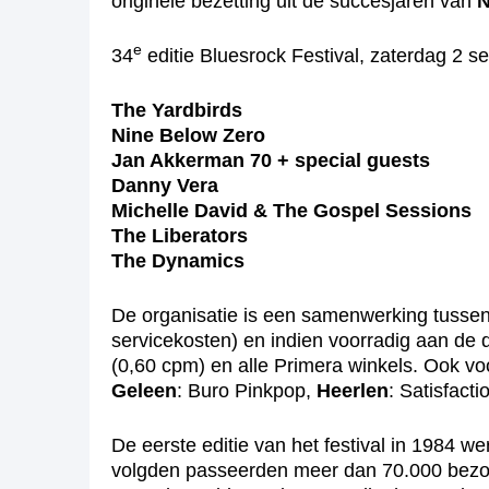
originele bezetting uit de succesjaren van
N
e
34
editie Bluesrock Festival, zaterdag 2 
The Yardbirds
Nine Below Zero
Jan Akkerman 70 + special guests
Danny Vera
Michelle David & The Gospel Sessions
The Liberators
The Dynamics
De organisatie is een samenwerking tussen
servicekosten) en indien voorradig aan de
(0,60 cpm) en alle Primera winkels. Ook v
Geleen
: Buro Pinkpop,
Heerlen
: Satisfacti
De eerste editie van het festival in 1984 we
volgden passeerden meer dan 70.000 bezoe