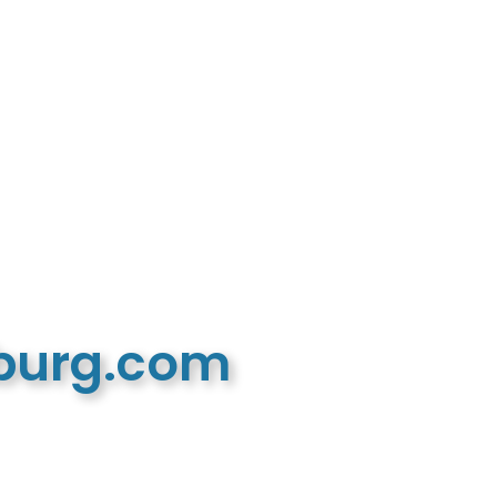
mburg.com
n recreatieve website