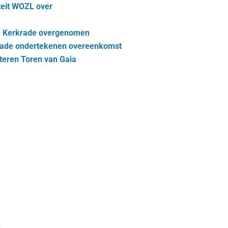
teit WOZL over
e Kerkrade overgenomen
krade ondertekenen overeenkomst
eren Toren van Gaia