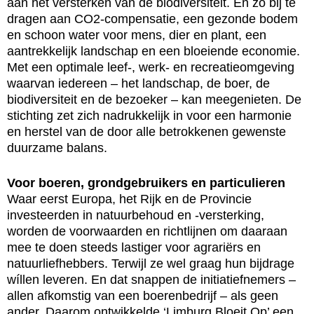
aan het versterken van de biodiversiteit. En zo bij te
dragen aan CO2-compensatie, een gezonde bodem
en schoon water voor mens, dier en plant, een
aantrekkelijk landschap en een bloeiende economie.
Met een optimale leef-, werk- en recreatieomgeving
waarvan iedereen – het landschap, de boer, de
biodiversiteit en de bezoeker – kan meegenieten. De
stichting zet zich nadrukkelijk in voor een harmonie
en herstel van de door alle betrokkenen gewenste
duurzame balans.
Voor boeren, grondgebruikers en particulieren
Waar eerst Europa, het Rijk en de Provincie
investeerden in natuurbehoud en -versterking,
worden de voorwaarden en richtlijnen om daaraan
mee te doen steeds lastiger voor agrariërs en
natuurliefhebbers. Terwijl ze wel graag hun bijdrage
wíllen leveren. En dat snappen de initiatiefnemers –
allen afkomstig van een boerenbedrijf – als geen
ander. Daarom ontwikkelde ‘Limburg Bloeit Op’ een