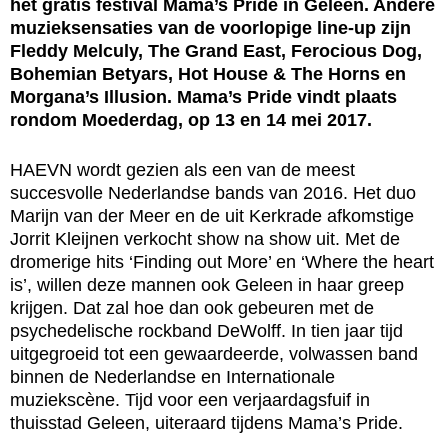
het gratis festival Mama’s Pride in Geleen. Andere
muzieksensaties van de voorlopige line-up zijn
Fleddy Melculy, The Grand East, Ferocious Dog,
Bohemian Betyars, Hot House & The Horns en
Morgana’s Illusion. Mama’s Pride vindt plaats
rondom Moederdag, op 13 en 14 mei 2017.
HAEVN wordt gezien als een van de meest
succesvolle Nederlandse bands van 2016. Het duo
Marijn van der Meer en de uit Kerkrade afkomstige
Jorrit Kleijnen verkocht show na show uit. Met de
dromerige hits ‘Finding out More’ en ‘Where the heart
is’, willen deze mannen ook Geleen in haar greep
krijgen. Dat zal hoe dan ook gebeuren met de
psychedelische rockband DeWolff. In tien jaar tijd
uitgegroeid tot een gewaardeerde, volwassen band
binnen de Nederlandse en Internationale
muziekscène. Tijd voor een verjaardagsfuif in
thuisstad Geleen, uiteraard tijdens Mama’s Pride.