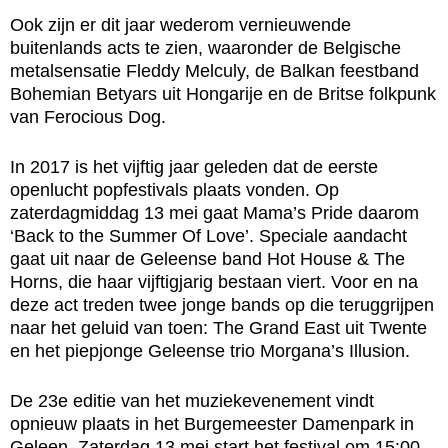
Ook zijn er dit jaar wederom vernieuwende
buitenlands acts te zien, waaronder de Belgische
metalsensatie Fleddy Melculy, de Balkan feestband
Bohemian Betyars uit Hongarije en de Britse folkpunk
van Ferocious Dog.
In 2017 is het vijftig jaar geleden dat de eerste
openlucht popfestivals plaats vonden. Op
zaterdagmiddag 13 mei gaat Mama’s Pride daarom
‘Back to the Summer Of Love’. Speciale aandacht
gaat uit naar de Geleense band Hot House & The
Horns, die haar vijftigjarig bestaan viert. Voor en na
deze act treden twee jonge bands op die teruggrijpen
naar het geluid van toen: The Grand East uit Twente
en het piepjonge Geleense trio Morgana’s Illusion.
De 23e editie van het muziekevenement vindt
opnieuw plaats in het Burgemeester Damenpark in
Geleen. Zaterdag 13 mei start het festival om 15:00