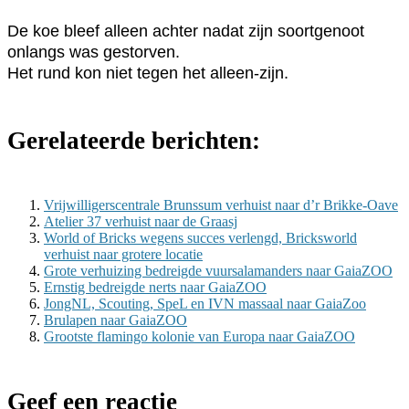
De koe bleef alleen achter nadat zijn soortgenoot
onlangs was gestorven.
Het rund kon niet tegen het alleen-zijn.
Gerelateerde berichten:
Vrijwilligerscentrale Brunssum verhuist naar d’r Brikke-Oave
Atelier 37 verhuist naar de Graasj
World of Bricks wegens succes verlengd, Bricksworld
verhuist naar grotere locatie
Grote verhuizing bedreigde vuursalamanders naar GaiaZOO
Ernstig bedreigde nerts naar GaiaZOO
JongNL, Scouting, SpeL en IVN massaal naar GaiaZoo
Brulapen naar GaiaZOO
Grootste flamingo kolonie van Europa naar GaiaZOO
Geef een reactie