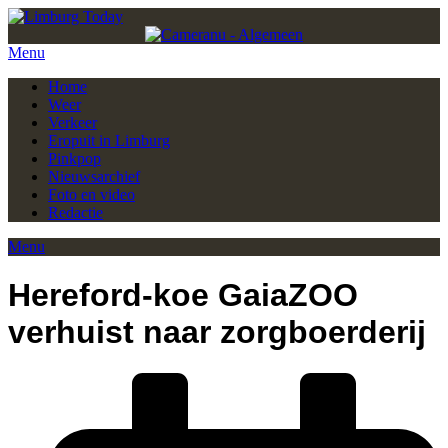
Menu
Home
Weer
Verkeer
Eropuit in Limburg
Pinkpop
Nieuwsarchief
Foto en video
Redactie
Menu
Hereford-koe GaiaZOO
verhuist naar zorgboerderij