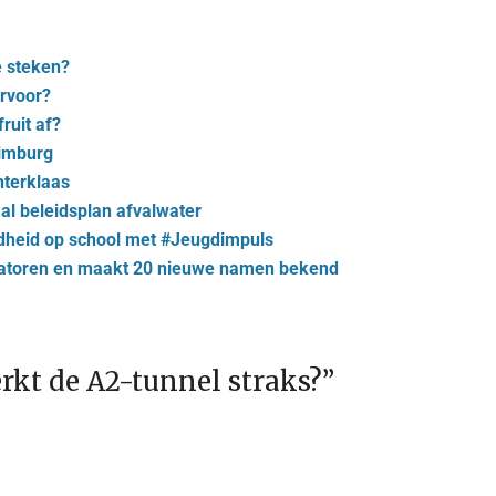
e steken?
ervoor?
ruit af?
Limburg
nterklaas
al beleidsplan afvalwater
ndheid op school met #Jeugdimpuls
atoren en maakt 20 nieuwe namen bekend
rkt de A2-tunnel straks?
”