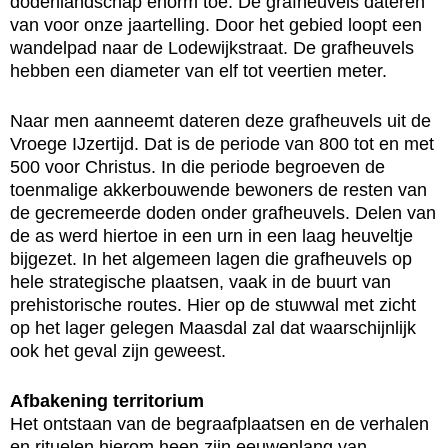
dodenlandschap enorm toe. De grafheuvels dateren
van voor onze jaartelling. Door het gebied loopt een
wandelpad naar de Lodewijkstraat. De grafheuvels
hebben een diameter van elf tot veertien meter.
Naar men aanneemt dateren deze grafheuvels uit de
Vroege IJzertijd. Dat is de periode van 800 tot en met
500 voor Christus. In die periode begroeven de
toenmalige akkerbouwende bewoners de resten van
de gecremeerde doden onder grafheuvels. Delen van
de as werd hiertoe in een urn in een laag heuveltje
bijgezet. In het algemeen lagen die grafheuvels op
hele strategische plaatsen, vaak in de buurt van
prehistorische routes. Hier op de stuwwal met zicht
op het lager gelegen Maasdal zal dat waarschijnlijk
ook het geval zijn geweest.
Afbakening territorium
Het ontstaan van de begraafplaatsen en de verhalen
en rituelen hierom heen zijn eeuwenlang van