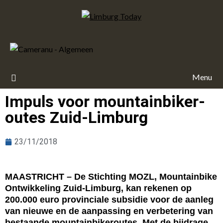
Menu
Im­puls voor moun­tain­bi­ke­r­
ou­tes Zuid-Lim­burg
23/11/2018
MAASTRICHT – De Stichting MOZL, Mountainbike
Ontwikkeling Zuid-Limburg, kan rekenen op
200.000 euro provinciale subsidie voor de aanleg
van nieuwe en de aanpassing en verbetering van
bestaande mountainbikeroutes. Met de bijdrage