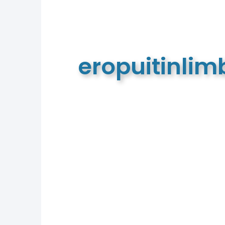
eropuitinli
De meest complete toeristische e
van Limburg en de euregio!