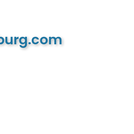
mburg.com
n recreatieve website