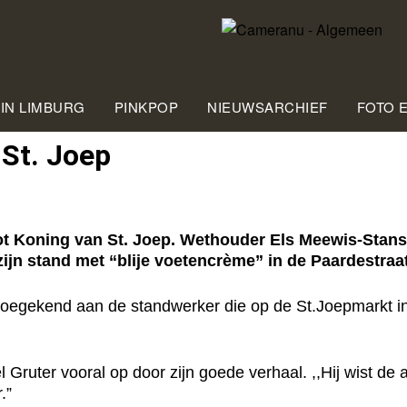
 IN LIMBURG
PINKPOP
NIEUWSARCHIEF
FOTO 
 St. Joep
ot Koning van St. Joep. Wethouder Els Meewis-Stans
jn stand met “blije voetencrème” in de Paardestraa
s toegekend aan de standwerker die op de St.Joepmarkt i
l Gruter vooral op door zijn goede verhaal. ,,Hij wist de
.”