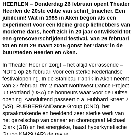
HEERLEN – Donderdag 26 februari opent Theater
Heerlen de 20ste editie van schrit_tmacher. Een
jubileum! Wat in 1985 in Aken begon als een
experiment voor een kleine groep liefhebbers van
moderne dans, heeft zich in 20 jaar ontwikkeld tot
een grensoverschrijdend festival.
Van 26 februari
tot en met 29 maart 2015 gonst het ‘dans’ in de
buursteden Heerlen en Aken.
In Theater Heerlen zorgt – het altijd verrassende –
NDT1 op 26 februari voor een sterke Nederlandse
festivalopening. In de Stahlbau Fabrik in Aken neemt
van 27 februari t/m 2 maart Northwest Dance Project
uit Portland (USA) de honneurs waar voor de Duitse
opening. Aansluitend passeert o.a. Hubbard Street 2
(VS), RUBBERBANDance Group (CND), het
spraakmakende en beeldend zeer sterke werk van
het gezelschap van danser en choreograaf Michael
Clark (GB) en het energieke, haast hyperkynetische
Grupo KM29 (AR) de revue.