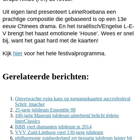
Uit eigen land presenteert LeineRoebana een
prachtige compositie die gebaseerd is op een 13e
eeuw Chinees drama. En het Israëlisch/Engelse L-E-
V brengt het haast emotionele ‘House’. Wees er snel
bij, want het gaat hard met de kaarten!
Kijk
hier
voor het hele festivalprogramma.
Gerelateerde berichten:
Onverwachte extra kans op toegangskaarten succesfestival
Schrit_tmacher
25-jarig jubileum Ensemble 88
100-jarig Maserati jubileum uitgebreid belicht tijdens
InterClassics
BBB viert diamanten jubileum in 2014
VVV Zuid-Limburg viert 130-jarig jubileum
philharmonie zuidnederland zet tienjarig jubileum luister bij