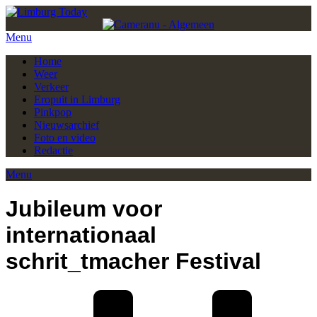
Menu
Home
Weer
Verkeer
Eropuit in Limburg
Pinkpop
Nieuwsarchief
Foto en video
Redactie
Menu
Jubileum voor
internationaal
schrit_tmacher Festival