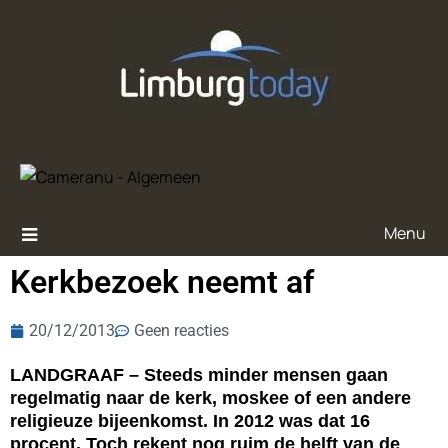
Menu
Kerkbezoek neemt af
20/12/2013
Geen reacties
LANDGRAAF – Steeds minder mensen gaan
regelmatig naar de kerk, moskee of een andere
religieuze bijeenkomst. In 2012 was dat 16
procent. Toch rekent nog ruim de helft van de