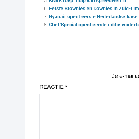
KNVB roept hulp van spreeuwen in
Eerste Brownies en Downies in Zuid-Li
Ryanair opent eerste Nederlandse base 
Chef’Special opent eerste editie winterf
Je e-maila
REACTIE
*