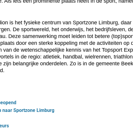
 Als iets een prominente plaats heeft in de sport, namelij
dion is het fysieke centrum van Sportzone Limburg, daa
rgen. De sportwereld, het onderwijs, het bedrijfsleven, 
u. Deze samenwerking moet leiden tot betere (top)sportp
t plaats door een sterke koppeling met de activiteiten
van de wetenschappelijke kennis van het Topsport Expe
tels in de regio: atletiek, handbal, wielrennen, triathlo
e zijn belangrijke onderdelen. Zo is in de gemeente Be
d.
geopend
on naar Sportzone Limburg
eurs