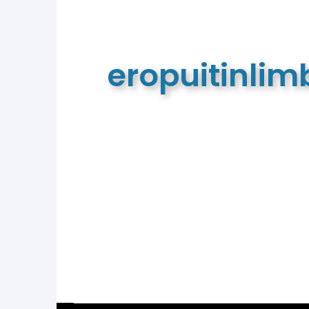
eropuitinli
De meest complete toeristische e
van Limburg en de euregio!