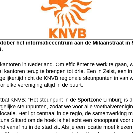
oktober het informatiecentrum aan de Milaanstraat i
d.
antoren in Nederland. Om efficiënter te werk te gaan, wa
l kantoren terug te brengen tot drie. Een in Zeist, een i
egelijkertijd richt de KNVB regionale steunpunten in van
 elke vereniging altijd in de buurt.
tbal KNVB: “Het steunpunt in de Sportzone Limburg is de
gelijke steunpunten, zodat we voor alle voetbalvereniging
locatie. Het ligt centraal in de regio, de samenwerking 
una Sittard om de hoek is het echt een knooppunt voor 
ond vanaf nu in de stad zit. Als je een locatie moet kiez