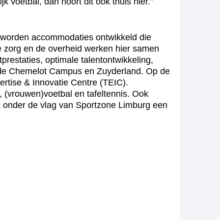
k voetbal, dan hoort dit ook thuis hier.”
r worden accommodaties ontwikkeld die
de zorg en de overheid werken hier samen
restaties, optimale talentontwikkeling,
 op de Chemelot Campus en Zuyderland. Op de
rtise & Innovatie Centre (TEIC).
n, (vrouwen)voetbal en tafeltennis. Ook
ek onder de vlag van Sportzone Limburg een