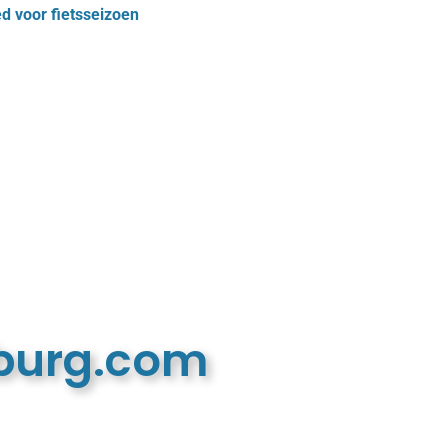
d voor fietsseizoen
mburg.com
n recreatieve website