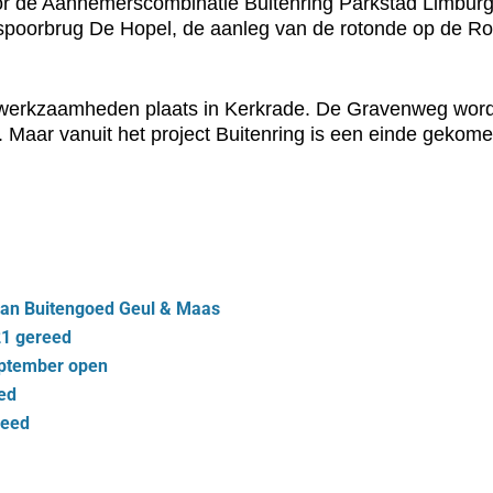
or de Aannemerscombinatie Buitenring Parkstad Limburg,
poorbrug De Hopel, de aanleg van de rotonde op de Rod
werkzaamheden plaats in Kerkrade. De Gravenweg wordt 
 Maar vanuit het project Buitenring is een einde geko
 van Buitengoed Geul & Maas
21 gereed
september open
eed
reed