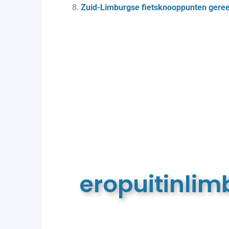
Zuid-Limburgse fietsknooppunten geree
eropuitinli
De meest complete toeristische e
van Limburg en de euregio!