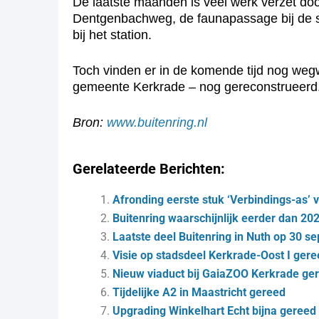
De laatste maanden is veel werk verzet do
Dentgenbachweg, de faunapassage bij de s
bij het station.
Toch vinden er in de komende tijd nog weg
gemeente Kerkrade – nog gereconstrueerd.
Bron:
www.buitenring.nl
Gerelateerde Berichten:
Afronding eerste stuk ‘Verbindings-as’
Buitenring waarschijnlijk eerder dan 20
Laatste deel Buitenring in Nuth op 30 
Visie op stadsdeel Kerkrade-Oost I ger
Nieuw viaduct bij GaiaZOO Kerkrade ge
Tijdelijke A2 in Maastricht gereed
Upgrading Winkelhart Echt bijna gereed