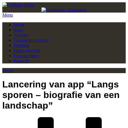
Menu
Home
Weer
Verkeer
Eropuit in Limburg
Pinkpop
Nieuwsarchief
Foto en video
Redactie
Menu
Lancering van app “Langs
sporen – biografie van een
landschap”