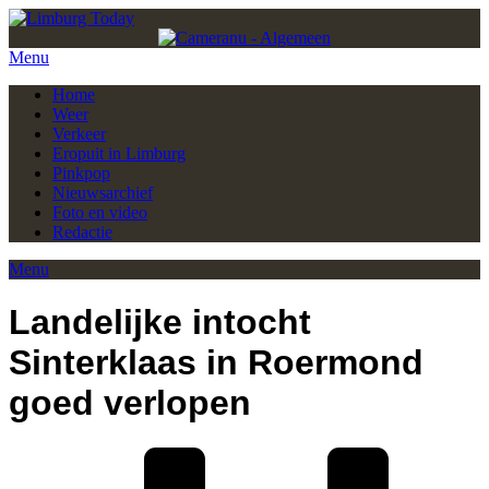
Menu
Home
Weer
Verkeer
Eropuit in Limburg
Pinkpop
Nieuwsarchief
Foto en video
Redactie
Menu
Landelijke intocht
Sinterklaas in Roermond
goed verlopen