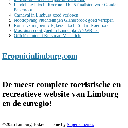
Landelijke Intocht Roermond bij 5 finalisten voor Gouden
Pepernoot
Carnaval in Limburg goed verlopen
Noodopvang vluchtelingen Glanerbrook goed verlopen
Ruim 1,7 miljoen tv-kijkers intocht Sint in Roermond
Mosaqua scoort goed in Landelijke ANWB test
Officiële intocht Kerstman Maastricht
Eropuitinlimburg.com
De meest complete toeristische en
recreatieve website van Limburg
en de euregio!
©2026 Limburg Today
| Theme by
SuperbThemes