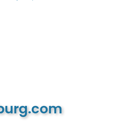
mburg.com
n recreatieve website