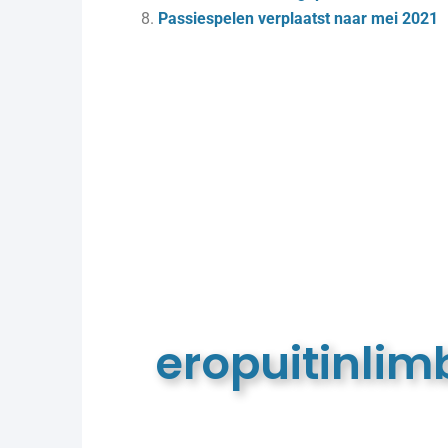
Passiespelen verplaatst naar mei 2021
eropuitinli
De meest complete toeristische e