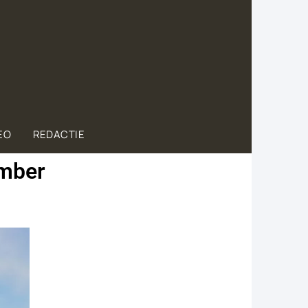
EO
REDACTIE
ember