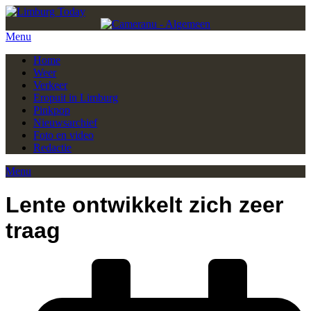
Menu
Home
Weer
Verkeer
Eropuit in Limburg
Pinkpop
Nieuwsarchief
Foto en video
Redactie
Menu
Lente ontwikkelt zich zeer
traag