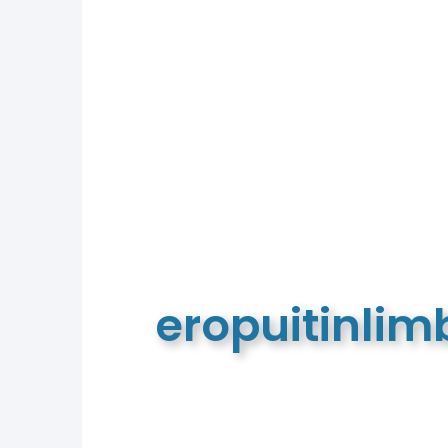
eropuitinli
De meest complete toeristische e
van Limburg en de euregio!