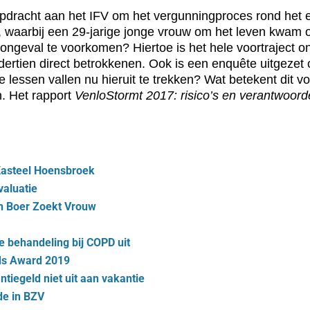
dracht aan het IFV om het vergunningproces rond het ev
, waarbij een 29-jarige jonge vrouw om het leven kwam 
ig ongeval te voorkomen? Hiertoe is het hele voortrajec
ertien direct betrokkenen. Ook is een enquête uitgezet 
ke lessen vallen nu hieruit te trekken? Wat betekent di
. Het rapport
VenloStormt 2017: risico’s en verantwoord
 Kasteel Hoensbroek
valuatie
d in Boer Zoekt Vrouw
 behandeling bij COPD uit
ds Award 2019
tiegeld niet uit aan vakantie
de in BZV