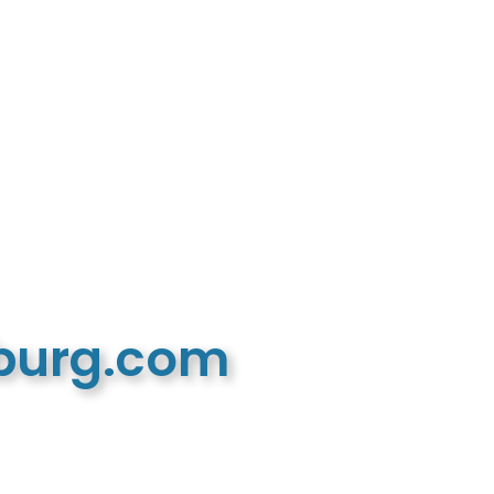
mburg.com
n recreatieve website