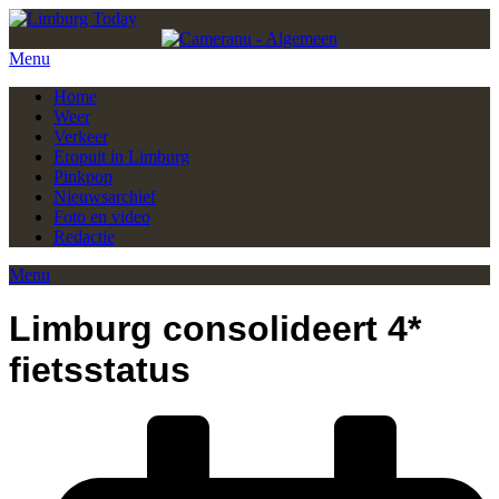
Menu
Home
Weer
Verkeer
Eropuit in Limburg
Pinkpop
Nieuwsarchief
Foto en video
Redactie
Menu
Limburg consolideert 4*
fietsstatus