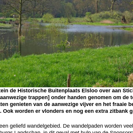
in de Historische Buitenplaats Elsloo over aan Sti
aanwezige trappen] onder handen genomen om de to
aten genieten van de aanwezige vijver en het fraaie
 Ook worden er vlonders en nog een extra zitbank g
 een geliefd wandelgebied. De wandelpaden worden veel 
burgs Landschap, in dit geval met hulp van de Sponsorsti