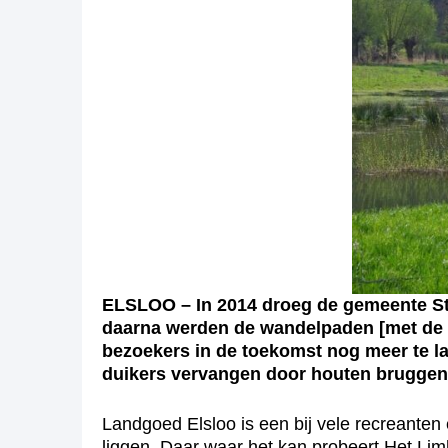
ELSLOO – In 2014 droeg de gemeente Ste
daarna werden de wandelpaden [met de 
bezoekers in de toekomst nog meer te l
duikers vervangen door houten bruggen.
Landgoed Elsloo is een bij vele recreanten
liggen. Daar waar het kan probeert Het Lim