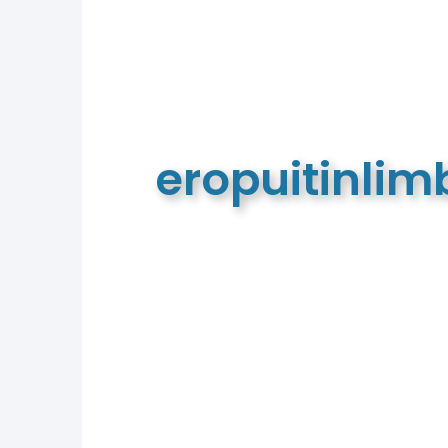
eropuitinli
De meest complete toeristische e
van Limburg en de euregio!