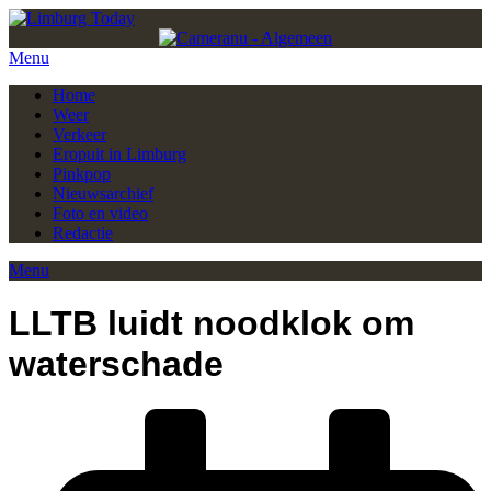
Menu
Home
Weer
Verkeer
Eropuit in Limburg
Pinkpop
Nieuwsarchief
Foto en video
Redactie
Menu
LLTB luidt noodklok om
waterschade