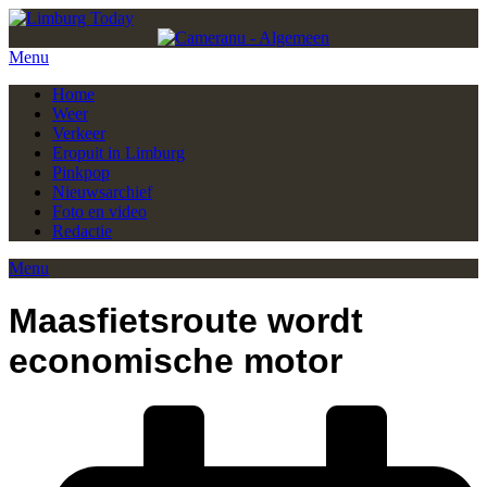
Menu
Home
Weer
Verkeer
Eropuit in Limburg
Pinkpop
Nieuwsarchief
Foto en video
Redactie
Menu
Maasfietsroute wordt
economische motor