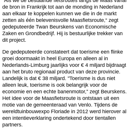
"Als we de bestaande fietsroutes langs de Maas vanaf
de bron in Frankrijk tot aan de monding in Nederland
aan elkaar te koppelen kunnen we die in de markt
zetten als één belevenisvolle Maasfietsroute,“ zegt
gedeputeerde Twan Beurskens van Economische
Zaken en Grondbedrijf. Hij is bestuurlijke trekker van
dit project.
De gedeputeerde constateert dat toerisme een flinke
groei doormaakt in heel Europa en alleen al in
Nederlands-Limburg jaarlijks voor € 4 miljard bijdraagt
aan het bruto regionaal product van deze provincie.
Landelijk is dat € 38 miljard. "Toerisme is dus niet
alleen leuk, toerisme is ook belangrijk voor de
economie en een echte banenmotor,” zegt Beurskens.
Het idee voor de Maasfietsroute is ontstaan uit een
motie van de gemeenteraad van Venlo. Tijdens de
wereldtuinbouwexpo Floriade in 2012 werd hierover al
een intentieverklaring ondertekend door tientallen
partners.