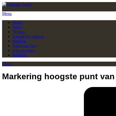
Menu
Home
Weer
Verkeer
Eropuit in Limburg
Pinkpop
Nieuwsarchief
Foto en video
Redactie
Menu
Markering hoogste punt van 