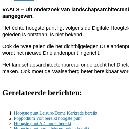
VAALS – Uit onderzoek van landschapsarchitectenbu
aangegeven.
Het èchte hoogste punt ligt volgens de Digitale Hoogte
geleden is ontstaan, is niet bekend.
Ook de twee palen die het dichtbijgelegen Drielanden
wordt het nieuwe Drielandenpunt ingericht.
Het landschapsarchitectenbureau onderzocht het Driel
maken. Ook moet de Vaalserberg beter bereikbaar word
Gerelateerde berichten:
Hoogste punt Leisure-Dome Kerkrade bereikt
Poppodium Volt bereikt hoogste punt
Hoogste punt A2-tunnel bereikt
Hoogste punt bouw Museumplein bereikt