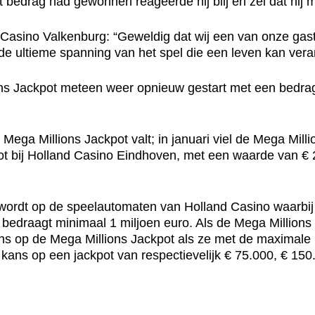
et bedrag had gewonnen reageerde hij blij en zei dat hi
Casino Valkenburg: “Geweldig dat wij een van onze gas
de ultieme spanning van het spel die een leven kan vera
ions Jackpot meteen weer opnieuw gestart met een bedrag
 Mega Millions Jackpot valt; in januari viel de Mega Mill
pot bij Holland Casino Eindhoven, met een waarde van € 2
wordt op de speelautomaten van Holland Casino waarbij 
edraagt minimaal 1 miljoen euro. Als de Mega Millions 
s op de Mega Millions Jackpot als ze met de maximale i
e kans op een jackpot van respectievelijk € 75.000, € 15