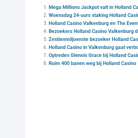
Mega Millions Jackpot valt in Holland 
Woensdag 24-uurs staking Holland Cas
Holland Casino Valkenburg en The Event
Bezoekers Holland Casino Valkenburg 
Zestienmiljoenste bezoeker Holland Ca
Holland Casino in Valkenburg gaat ver
Optreden Glennis Grace bij Holland Cas
Ruim 400 banen weg bij Holland Casino