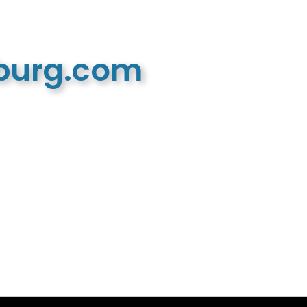
mburg.com
n recreatieve website