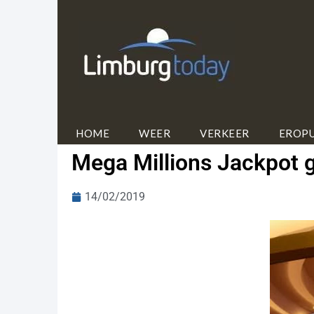
HOME
WEER
VERKEER
EROPU
Mega Millions Jackpot g
14/02/2019