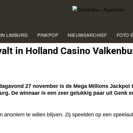
 IN LIMBURG
PINKPOP
NIEUWSARCHIEF
FOTO 
alt in Holland Casino Valkenbu
ond 27 november is de Mega Millions Jackpot t.w.
rg. De winnaar is een zeer gelukkig paar uit Genk en
noniem te willen blijven. Zij speelden op een speelaut