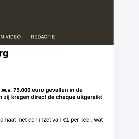
EN VIDEO
REDACTIE
rg
v. 75.000 euro gevallen in de
 zij kregen direct de cheque uitgereikt
omaat met een inzet van €1 per keer, wat