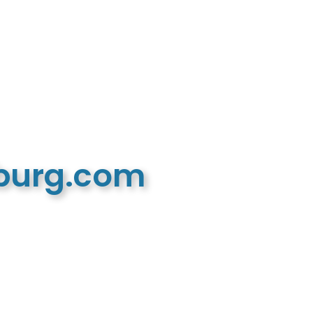
mburg.com
n recreatieve website