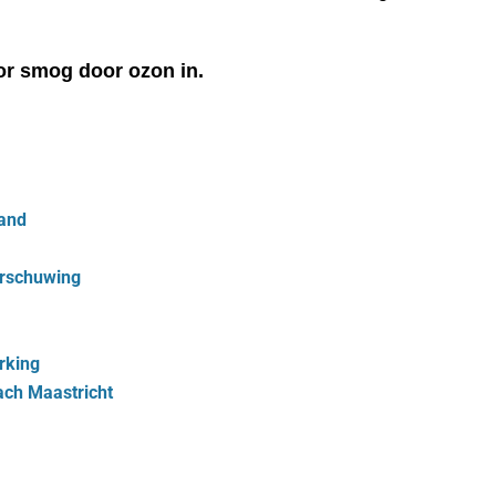
or smog door ozon in.
land
arschuwing
rking
ach Maastricht