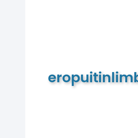
eropuitinli
De meest complete toeristische e
van Limburg en de euregio!