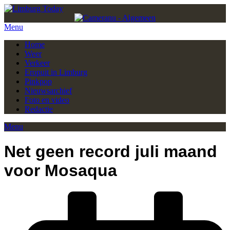
Menu
Home
Weer
Verkeer
Eropuit in Limburg
Pinkpop
Nieuwsarchief
Foto en video
Redactie
Menu
Net geen record juli maand
voor Mosaqua