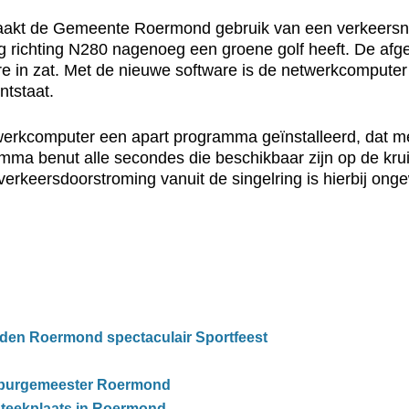
g maakt de Gemeente Roermond gebruik van een verkeer
ing richting N280 nagenoeg een groene golf heeft. De afg
re in zat. Met de nieuwe software is de netwerkcomputer
tstaat.
twerkcomputer een apart programma geïnstalleerd, dat me
amma benut alle secondes die beschikbaar zijn op de kru
erkeersdoorstroming vanuit de singelring is hierbij onge
en Roermond spectaculair Sportfeest
 burgemeester Roermond
teekplaats in Roermond