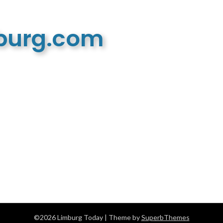
mburg.com
n recreatieve website
©2026 Limburg Today
| Theme by
SuperbThemes