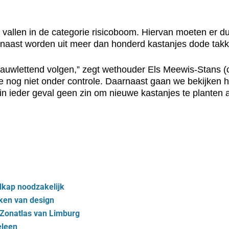
n vallen in de categorie risicoboom. Hiervan moeten er 
naast worden uit meer dan honderd kastanjes dode takke
 nauwlettend volgen,” zegt wethouder Els Meewis-Stans (
te nog niet onder controle. Daarnaast gaan we bekijken
n ieder geval geen zin om nieuwe kastanjes te planten al
dkap noodzakelijk
eken van design
e Zonatlas van Limburg
eleen