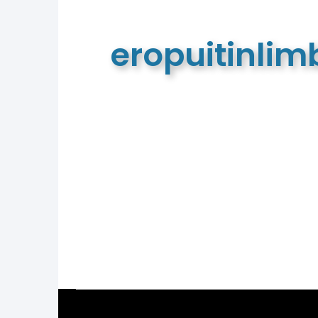
eropuitinli
De meest complete toeristische e
van Limburg en de euregio!