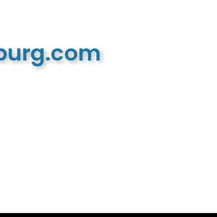
mburg.com
n recreatieve website