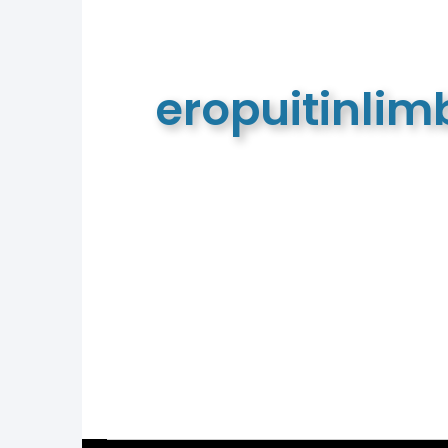
eropuitinli
De meest complete toeristische e
van Limburg en de euregio!