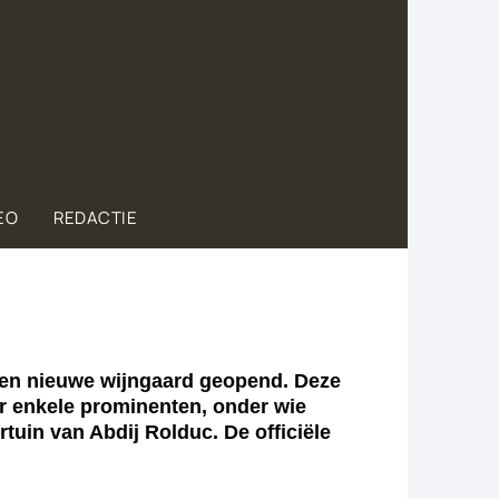
EO
REDACTIE
een nieuwe wijngaard geopend. Deze
or enkele prominenten, onder wie
uin van Abdij Rolduc. De officiële