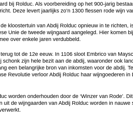
rd bij Rolduc. Als voorbereiding op het 900-jarig bestaa
icht. Deze levert jaarlijks zo’n 1300 flessen rode wijn va
de kloostertuin van Abdij Rolduc opnieuw in te richten
ese Unie de tweede wijngaard aangelegd. Hier komen bij
rmee over enkele jaren verdubbeld.
terug tot de 12e eeuw. In 1106 sloot Embrico van Maysch
schonk zijn hele bezit aan de abdij, waaronder ook land
een belangrijke bron van inkomsten voor de abdij. Tegel
se Revolutie verloor Abdij Rolduc haar wijngoederen in 
c worden onderhouden door de ‘Winzer van Rode’. Dit is 
en uit de wijngaarden van Abdij Rolduc worden in nauwe
verwerkt.