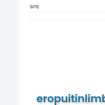
SITE
eropuitinli