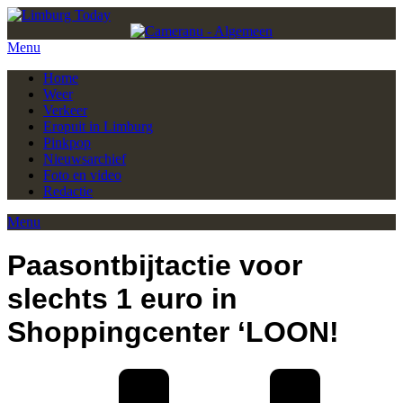
Menu
Home
Weer
Verkeer
Eropuit in Limburg
Pinkpop
Nieuwsarchief
Foto en video
Redactie
Menu
Paasontbijtactie voor
slechts 1 euro in
Shoppingcenter ‘LOON!