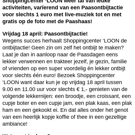
Shoppingcenter ‘LOON weer tal van leuke
activiteiten, varïerend van een Paasontbijtactie
voor slechts 1 euro met live-muziek tot en met
gratis op de foto met de Paashaas!
Vrijdag 18 april: Paasontbijtactie!
Wegens succes herhaalt Shoppingcenter ‘LOON de
ontbijtactie! Geen zin om zelf het ontbijt te maken?
Laat je dan in aanloop naar de Paasdagen eens
lekker verwennen en trakteer jezelf, je gezin, familie
of vrienden op een super voordelig én lekker ontbijt
voor slechts één euro! Bezoek Shoppingcenter
‘LOON want daar kun je op vrijdag 18 april tussen
9.00 en 11.00 uur voor slechts € 1,- genieten van de
volgende lekkernijen: een broodje, een croissant, een
cupje boter en een cupje jam, een plak kaas, een plak
ham en een gekookt ei. En dat alles onder het genot
van een heerlijk kopje koffie of thee in een gezellige
ambiance!